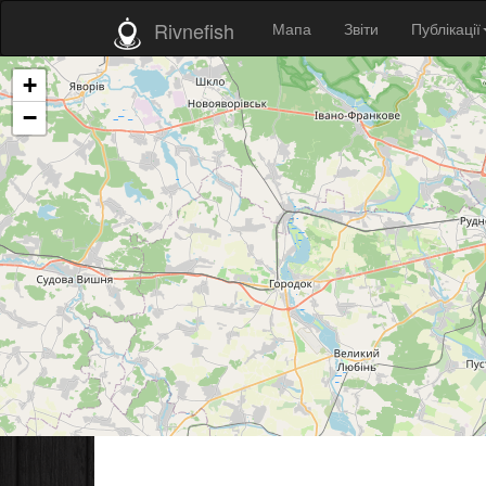
Rivnefish
Мапа
Звіти
Публікації
+
−