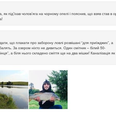
а, як під’їхав чолов’яга на чорному опелі і пояснив, що взяв став в 
а!
дати, що плакати про заборону ловлі розвішані “для приїжджих”, а
ибалять. За озером ніхто не дивиться. Один смітник – білий 50-
нця”, а біля нього складено сміття ще на два мішки! Каналізація як