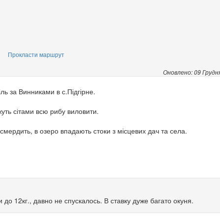
Прокласти маршрут
Оновлено: 09 Грудн
ль за Винниками в с.Підгірне.
.
жуть сітами всю рибу виловити.
смердить, в озеро впадають стоки з місцевих дач та села.
 до 12кг., давно не спускалось. В ставку дуже багато окуня.