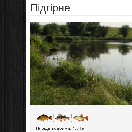
Підгірне
Площа водойми:
1.5 Га