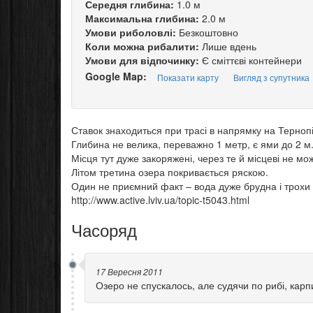
Середня глибина:
1.0 м
Максимальна глибина:
2.0 м
Умови риболовлі:
Безкоштовно
Коли можна рибалити:
Лише вдень
Умови для відпочинку:
Є сміттєві контейнери
Google Map:
Показати карту
Вигляд з супутника
Ставок знаходиться при трасі в напрямку на Тернопі
Глибина не велика, переважно 1 метр, є ями до 2 м
Місця тут дуже закоряжені, через те й місцеві не мо
Літом третина озера покривається ряскою.
Один не приємний факт – вода дуже брудна і трохи 
http://www.active.lviv.ua/topic-t5043.html
Часоряд
17 Вересня 2011
Озеро не спускалось, але судячи по рибі, карпи