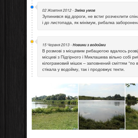
02 Жовтня 2012 -
Зміна умов
Зупинився від дороги, не встиг розчехлити спін
і до листопада, як мінімум, рибалка заборонен
15 Червня 2013 -
Новини з водойми
В розмові з місцевим рибацюгою вдалось розві
місцеві з Підгірного і Миклашева вільно собі р
кілограмовий мішок – заповнений сміттям “по ві
стікала у водойму, так і продовжує текти.