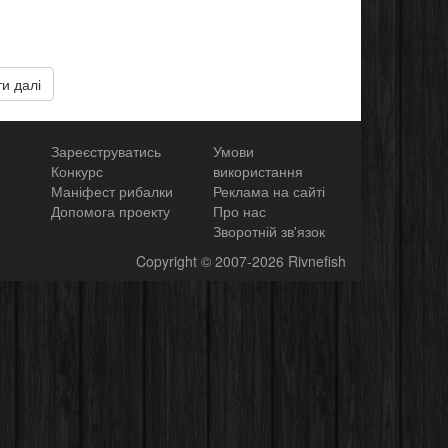
и далі
Зареєструватись
Умови
Конкурс
використання
Маніфест рибалки
Реклама на сайті
Допомога проекту
Про нас
Зворотній зв'язок
Copyright
© 2007-2026
Rivnefish