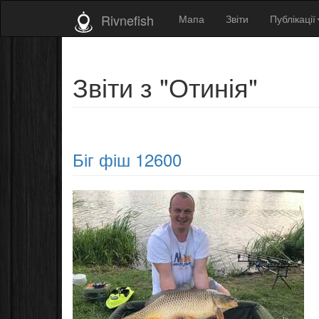
Rivnefish
Мапа
Звіти
Публікації
Звіти з "Отинія"
Біг фіш 12600