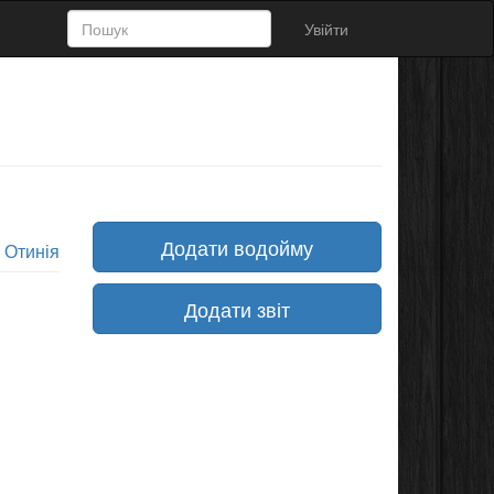
Увійти
Додати водойму
:
Отинія
Додати звіт