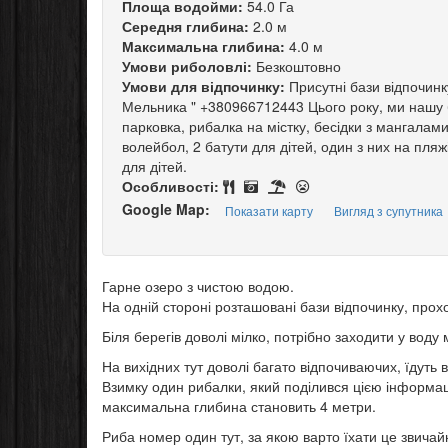
Площа водойми:
54.0 Га
Середня глибина:
2.0 м
Максимальна глибина:
4.0 м
Умови риболовлі:
Безкоштовно
Умови для відпочинку:
Присутні бази відпочинк
Мельника " +380966712443 Цього року, ми нашу ба
парковка, рибалка на містку, бесідки з мангалами
волейбол, 2 батути для дітей, один з них на пляжі
для дітей.
Особливості:
Google Map:
Показати карту
Вигляд з супутника
Гарне озеро з чистою водою.
На одній стороні розташовані бази відпочинку, прохо
Біля берегів доволі мілко, потрібно заходити у воду
На вихідних тут доволі багато відпочиваючих, їдуть 
Взимку один рибалки, який поділився цією інформаці
максимальна глибина становить 4 метри.
Риба номер один тут, за якою варто їхати це звичай