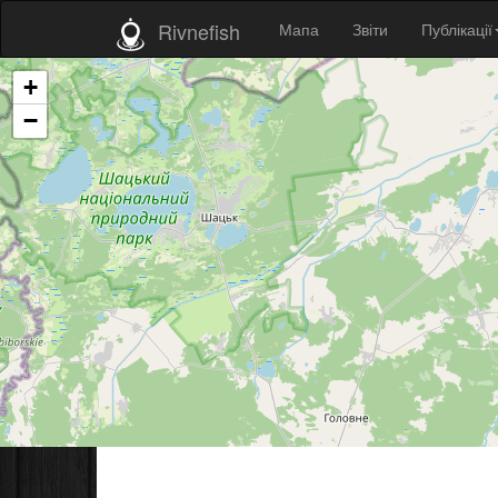
Rivnefish
Мапа
Звіти
Публікації
+
−