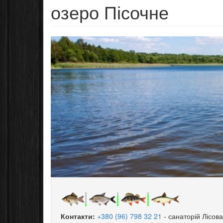
озеро Пісочне
Контакти:
+380 (96) 798 32 21
санаторій Лісова