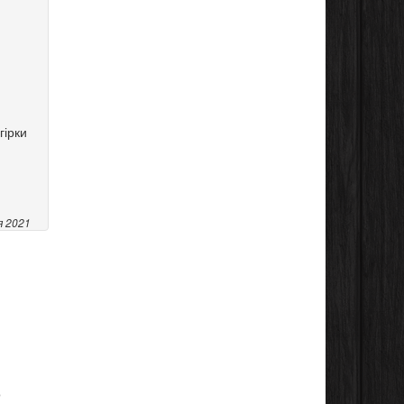
гірки
я 2021
о