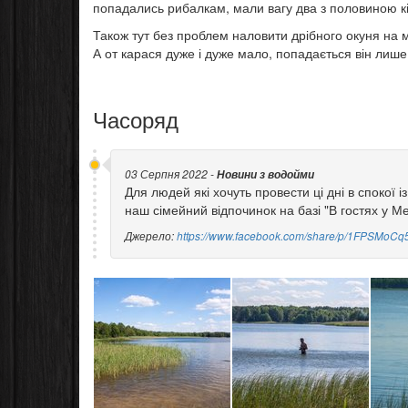
попадались рибалкам, мали вагу два з половиною к
Також тут без проблем наловити дрібного окуня на м
А от карася дуже і дуже мало, попадається він лише
Часоряд
03 Серпня 2022 -
Новини з водойми
Для людей які хочуть провести ці дні в спокої і
наш сімейний відпочинок на базі "В гостях у 
Джерело:
https://www.facebook.com/share/p/1FPSMoCq