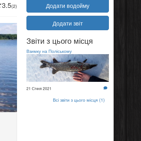
3.5
Додати водойму
(2)
Додати звіт
Звіти з цього місця
Взимку на Поліському
21 Січня 2021
Всі звіти з цього місця (1)