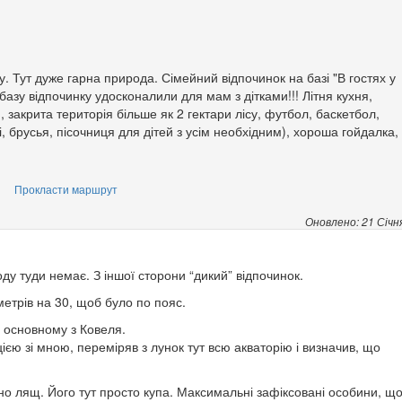
у. Тут дуже гарна природа. Сімейний відпочинок на базі "В гостях у
зу відпочинку удосконалили для мам з дітками!!! Літня кухня,
, закрита територія більше як 2 гектари лісу, футбол, баскетбол,
, брусья, пісочниця для дітей з усім необхідним), хороша гойдалка, 
Прокласти маршрут
Оновлено: 21 Січн
ду туди немає. З іншої сторони “дикий” відпочинок.
 метрів на 30, щоб було по пояс.
в основному з Ковеля.
єю зі мною, переміряв з лунок тут всю акваторію і визначив, що
но лящ. Його тут просто купа. Максимальні зафіксовані особини, щ