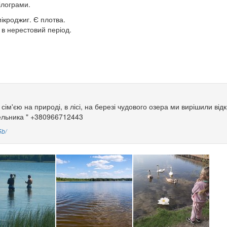
ілограми.
ікроджиг. Є плотва.
 в нерестовий період.
з сім'єю на природі, в лісі, на березі чудового озера ми вирішили від
Мельника " +380966712443
5b/