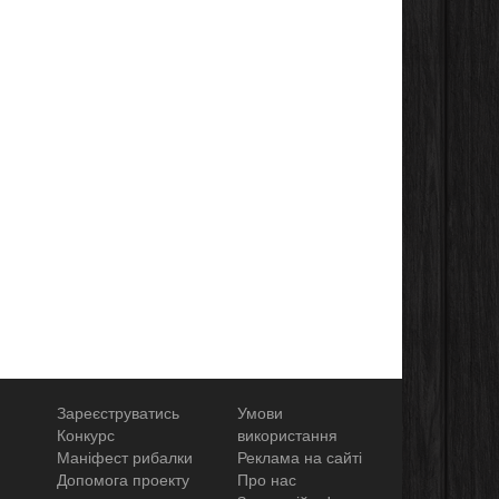
Зареєструватись
Умови
Конкурс
використання
Маніфест рибалки
Реклама на сайті
Допомога проекту
Про нас