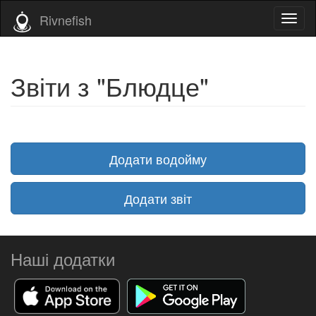
Rivnefish
Toggl
naviga
Звіти з "Блюдце"
Додати водойму
Додати звіт
Наші додатки