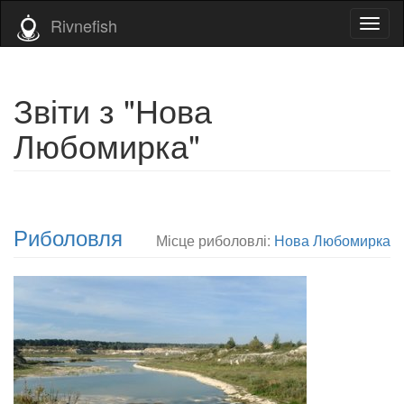
Rivnefish
Toggl
naviga
Звіти з "Нова
Любомирка"
Риболовля
Місце риболовлі:
Нова Любомирка