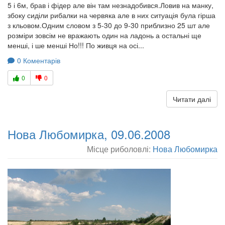
5 і 6м, брав і фідер але він там незнадобився.Ловив на манку,
збоку сиділи рибалки на червяка але в них ситуація була гірша
з кльовом.Одним словом з 5-30 до 9-30 приблизно 25 шт але
розміри зовсім не вражають один на ладонь а остальні ще
менші, і ше менші Но!!! По живця на осі...
0 Коментарів
0
0
Читати далі
Нова Любомирка, 09.06.2008
Місце риболовлі:
Нова Любомирка