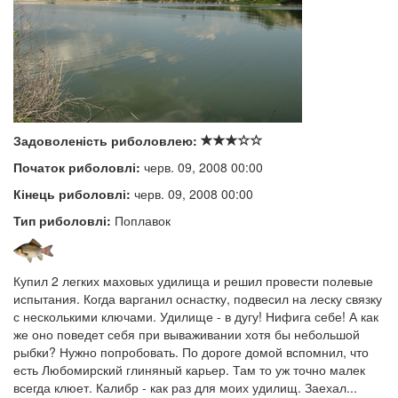
Задоволеність риболовлею:
Початок риболовлі:
черв. 09, 2008 00:00
Кінець риболовлі:
черв. 09, 2008 00:00
Тип риболовлі:
Поплавок
Купил 2 легких маховых удилища и решил провести полевые
испытания. Когда варганил оснастку, подвесил на леску связку
с несколькими ключами. Удилище - в дугу! Нифига себе! А как
же оно поведет себя при вываживании хотя бы небольшой
рыбки? Нужно попробовать. По дороге домой вспомнил, что
есть Любомирский глиняный карьер. Там то уж точно малек
всегда клюет. Калибр - как раз для моих удилищ. Заехал...