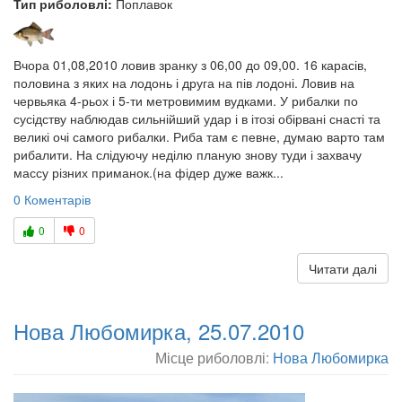
Тип риболовлі:
Поплавок
Вчора 01,08,2010 ловив зранку з 06,00 до 09,00. 16 карасів,
половина з яких на лодонь і друга на пів лодоні. Ловив на
червьяка 4-рьох і 5-ти метровимим вудками. У рибалки по
сусідству наблюдав сильнійший удар і в ітозі обірвані снасті та
великі очі самого рибалки. Риба там є певне, думаю варто там
рибалити. На слідуючу неділю планую знову туди і захвачу
массу різних приманок.(на фідер дуже важк...
0 Коментарів
0
0
Читати далі
Нова Любомирка, 25.07.2010
Місце риболовлі:
Нова Любомирка