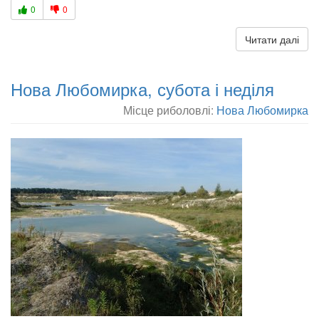
0
0
Читати далі
Нова Любомирка, субота і неділя
Місце риболовлі:
Нова Любомирка