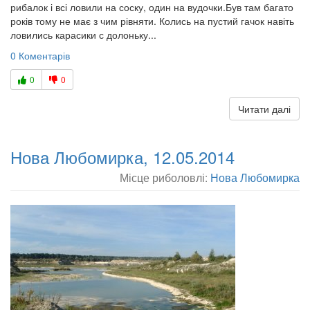
рибалок і всі ловили на соску, один на вудочки.Був там багато
років тому не має з чим рівняти. Колись на пустий гачок навіть
ловились карасики с долоньку...
0 Коментарів
0
0
Читати далі
Нова Любомирка, 12.05.2014
Місце риболовлі:
Нова Любомирка