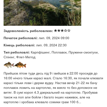
Задоволеність риболовлею:
Початок риболовлі:
лип. 09, 2024 09:00
Кінець риболовлі:
лип. 09, 2024 22:30
Тип риболовлі:
Карпфішинг, Поплавок, Пружини-смоктухи,
Спінінг, Флет-Метод
Прийшов літом туди десь під 9 і вийшов в 22:00 просидів до
16:00 нічого тільки карасі малі. Стало 16:30, як почали клювати
карасі тільки лови і держи вудку. Настав вечір 21-22 як бачу
поплавок ложить на картоплю, як взяло то без допомоги не
витяг. В сумі короп 4.3 дзеркальний на картоплю. Пробував
також на поп апи бойли і багато інших наживок, але на
картоплю і хробака клювало сомики грам 100 б...