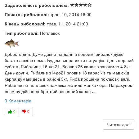
Задоволеність риболовлею:
Початок риболовлі:
трав. 10, 2014 16:00
Кінець риболовлі:
трав. 11, 2014 21:00
Тип риболовлі:
Поплавок
Доброго дня. Дуже дивно на данній водоймі рибалок дуже
багато а звітів нема. Будем виправляти ситуацію. День перший
субота. Рибалив з 16 до 21. Зловив 26 карасів заважило 4.8кг.
День другій. Рибалив з14до21 зловив 18 карасіків та мав схід
карпа думаю десь в районі 3кг. Риба прошена покльовкі вялі.
Рибалив на поплавок наживка мотиль манка черв. На рахунок
розміру дійсно добротний весняний карась...
0 Коментарів
0
0
Читати далі