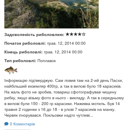
Задоволеність риболовлею:
Початок риболовлі:
трав. 12, 2014 00:00
Кінець риболовлі:
трав. 12, 2014 00:00
Тип риболовлі:
Поплавок
Інформацію підтверджую. Сам ловив там на 2-ий день Пасхи,
найбільший екземляр 400гр, а так в вилові було 18 карасиків.
На жаль фото не зробив, товариш сфотографував чищену
рибку, якщо візьму фото в нього - викладу. А так в середньому
в вилові були 150 - 200 гр карасики. Наживка мотиль. Був 14
травня 2 годинки з 16 до 18 - в улові 7 карасиків на манку.
Червяк ігнорувався. Покльовки надто чутливі...
0 Коментарів