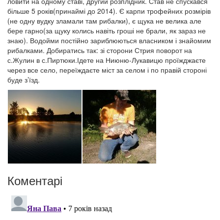
ловити на одному ставі, другий розплідник. Став не спускався
більше 5 років(принаймі до 2014). Є карпи трофейних розмірів
(не одну вудку зламали там рибалки), є щука не велика але
бере гарно(за щуку колись навіть гроші не брали, як зараз не
знаю). Водойми постійно зариблюються власником і знайомим
рибалками. Добиратись так: зі сторони Стрия поворот на
с.Жулин в с.Пиртюки.Ідете на Ниюню-Лукавицю проїжджаєте
через все село, переїждаєте міст за селом і по правій стороні
буде з’їзд.
Коментарі