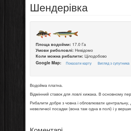
Шендерівка
Площа водойми:
17.0 Га
Умови риболовлі:
Невідомо
Коли можна рибалити:
Цілодобово
Google Map:
Показати карту
Вигляд з супутника
Водойма платна.
Відмінний ставок для ловлі хижака. В основному пе
Рибалити добре з човна і обловлювати центральну,
невеличкої посадки (вона там одна в полі) і у вершин
Коментарі