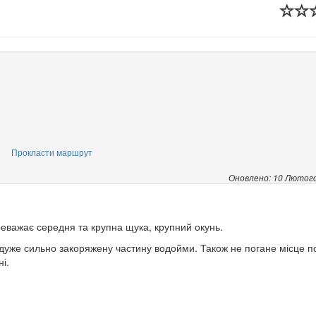
Прокласти маршрут
Оновлено: 10 Лютог
реважає середня та крупна щука, крупний окунь.
 дуже сильно закоряжену частину водойми. Також не погане місце п
і.