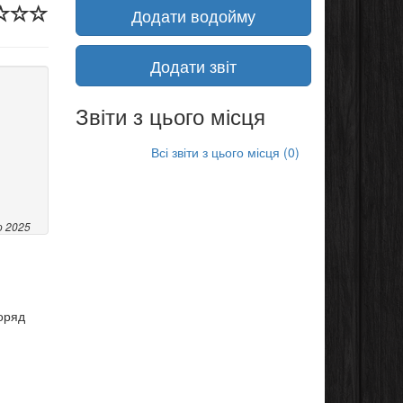
Додати водойму
Додати звіт
Звіти з цього місця
Всі звіти з цього місця (0)
о 2025
оряд