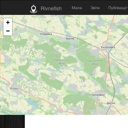
Rivnefish
Мапа
Звіти
Публікації
+
−