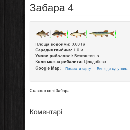
Забара 4
Площа водойми:
0.63 Га
Середня глибина:
1.0 м
Умови риболовлі:
Безкоштовно
Коли можна рибалити:
Цілодобово
Google Map:
Показати карту
Вигляд з супутника
Ставок в селі Забара
Коментарі