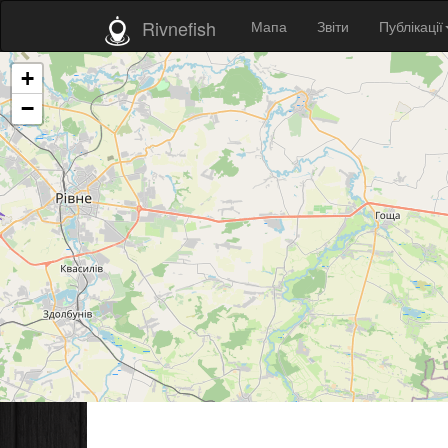
Rivnefish
Мапа
Звіти
Публікації
+
−