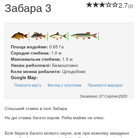
Забара 3
2.7
(3)
Площа водойми:
0.65 Га
Середня глибина:
1.0 м
Максимальна глибина:
1.5 м
Умови риболовлі:
Безкоштовно
Коли можна рибалити:
Цілодобово
Google Map:
Показати карту
Вигляд з супутника
Прокласти маршрут
Оновлено: 07 Серпня 2023
Сільський ставок в селі Забара
На дні ставка багато корчів. Риба майже не клює.
Біля берега багато мілкого окуня, але при кожному закиданні