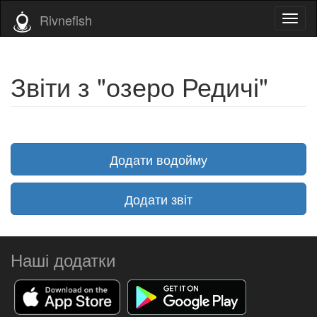
Rivnefish
Toggl
naviga
Звіти з "озеро Редичі"
Додати водойму
Додати звіт
Наші додатки